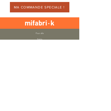
soirées plus fraiches !
MA COMMANDE SPECIALE !
Pour elle
Petits
Décorations
Notre histoire
Notre savoir-faire
Contact
Livraison et retours
Modes de paiement
Instagram :