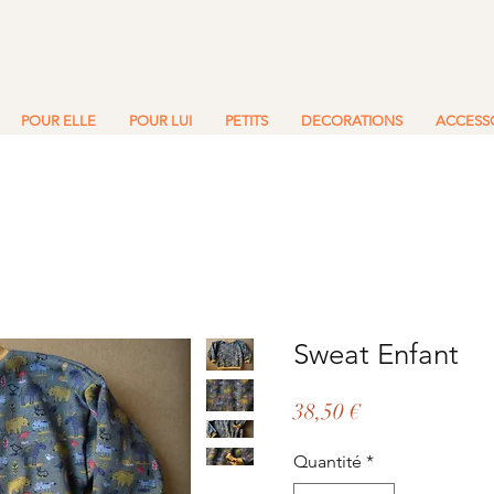
POUR ELLE
POUR LUI
PETITS
DECORATIONS
ACCESS
Sweat Enfant
Prix
38,50 €
Quantité
*